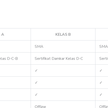
 A
KELAS B
SMA
SMA
elas D-C-B
Sertifikat Damkar Kelas D-C
Sert
✓
✓
✓
✓
✓
✓
Offline
Offli