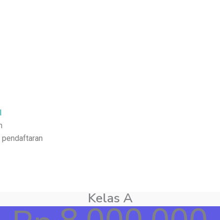
I
n
k pendaftaran
Kelas A